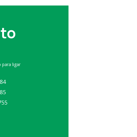
to
 para ligar
084
085
755