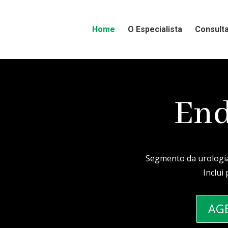
Home
O Especialista
Consult
End
Segmento da urologia
Inclui
AG